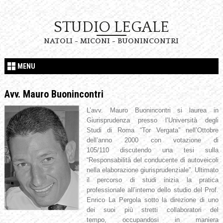
STUDIO LEGALE
NATOLI - MICONI - BUONINCONTRI
MENU
Avv. Mauro Buonincontri
L’avv.
Mauro
Buonincontri
si l
aurea in
Giurisprudenza presso l’Università
degli
Studi
di Roma “Tor Vergata” nel
l’Ottobre
dell’anno
200
0
con votazione di
105/110
discutendo una tesi sulla
“
Responsabilità del conducente di autoveicoli
nella elaborazione giurisprudenziale
”
.
Ultimato
il percorso di studi inizia la pratica
professionale all’interno dello studio del Prof.
Enrico La Pergola sotto la direzione di uno
dei suoi più stretti collaboratori
del
tempo,
occupandosi
in maniera