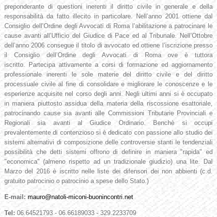
pre
ponderante
di questioni inerenti il diritto civile
i
n
generale e
della
responsabilità da fatto illecito
in particolare
. Nell’anno 2001 ottiene dal
Consiglio dell’Ordine degli Avvocati di Roma l’abilitazione a patrocinare
le
cause
avanti all’Ufficio del Giudice di Pace ed al Tribunale. Nell’Ottobre
dell’anno 2006
consegue i
l titolo di avvocato ed ottiene l’iscrizione
presso
il Consiglio
d
e
ll’Ordine degli Avvocati di Roma ove è tuttora
iscritto.
Partecipa attivamente a corsi di formazione ed aggiornamento
professionale inerenti le sole materie del diritto civile e del diritto
processuale civile al fine di consolidare e migliorare le conoscenze e le
esperienze acquisite nel corso degli anni. Negli ultimi anni si è occupato
in maniera piuttosto assidua della materia della riscossione esattoriale,
patrocinando cause sia avanti alle Commissioni Tributarie Provinciali e
Regionali sia avanti al Giudice Ordinario. Benchè si occupi
prevalentemente di contenzioso si è dedicato con passione allo studio dei
sistemi alternativi di composizione delle controversie stanti le tendenziali
possibilità che detti sistemi offrono di definire in maniera "rapida" ed
"economica" (almeno rispetto ad un tradizionale giudizio) una lite. Dal
Marzo del 2016 è iscritto nelle liste dei difensori dei non abbienti (c.d.
gratuito patrocinio o patrocinio a spese dello Stato.)
E-mail:
mauro@natoli-miconi-buonincontri.net
Tel:
06.64521793 - 06.66189033 - 329.2233709